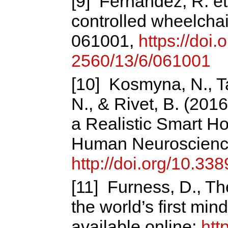
[9] Fernández, R. et 
controlled wheelchai
061001,
https://doi
2560/13/6/061001
[10] Kosmyna, N., T
N., & Rivet, B. (2016
a Realistic Smart H
Human Neuroscience
http://doi.org/10.3
[11] Furness, D., The
the world’s first min
available online:
htt