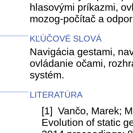
hlasovými príkazmi, o
mozog-počítač a odpor
KĽÚČOVÉ SLOVÁ
Navigácia gestami, nav
ovládanie očami, rozh
systém.
LITERATÚRA
[1] Vančo, Marek; M
Evolution of static g