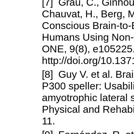
[7] Grau, C., Ginhoux
Chauvat, H., Berg, M
Conscious Brain-to-
Humans Using Non-I
ONE, 9(8), e105225
http://doi.org/10.13
[8] Guy V. et al. Bra
P300 speller: Usabil
amyotrophic lateral 
Physical and Rehabili
11.