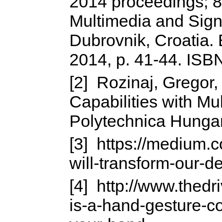
2014 proceedings; 8
Multimedia and Sign
Dubrovnik, Croatia. 
2014, p. 41-44. ISB
[2] Rozinaj, Gregor,
Capabilities with Mu
Polytechnica Hungar
[3] https://medium.c
will-transform-our-
[4] http://www.thedr
is-a-hand-gesture-con