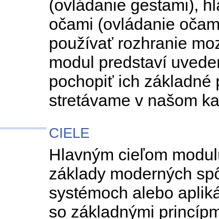
(ovládanie gestami), h
očami (ovládanie očam
používať rozhranie mo
modul predstaví uvede
pochopiť ich základné p
stretávame v našom k
CIELE
Hlavným cieľom modulu
základy moderných spô
systémoch alebo aplik
so základnými princípm