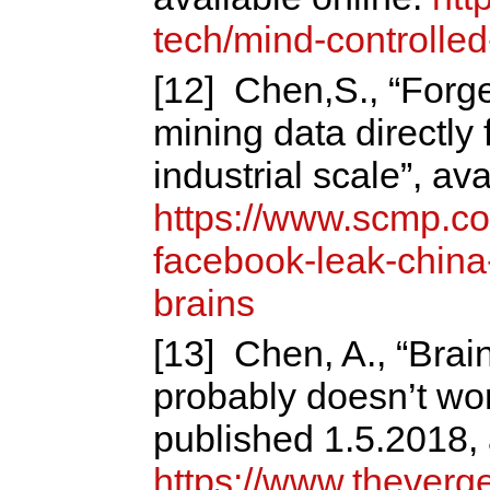
tech/mind-controlled-
[12] Chen,S., “Forge
mining data directly
industrial scale”, ava
https://www.scmp.co
facebook-leak-china-
brains
[13] Chen, A., “Brai
probably doesn’t work
published 1.5.2018, 
https://www.theverg