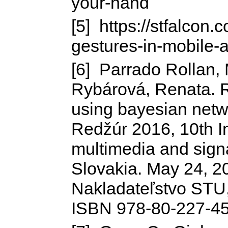
your-hand
[5] https://stfalcon.
gestures-in-mobile-
[6] Parrado Rollan,
Rybárová, Renata. 
using bayesian netwo
Redžúr 2016, 10th I
multimedia and signa
Slovakia. May 24, 20
Nakladateľstvo STU
ISBN 978-80-227-4