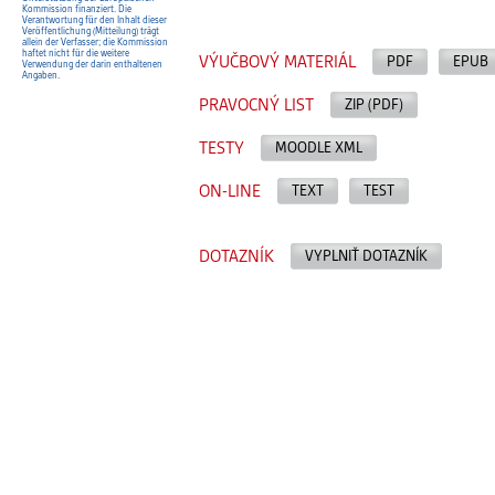
Kommission finanziert. Die
Verantwortung für den Inhalt dieser
Veröffentlichung (Mitteilung) trägt
allein der Verfasser; die Kommission
haftet nicht für die weitere
VÝUČBOVÝ MATERIÁL
PDF
EPUB
Verwendung der darin enthaltenen
Angaben.
PRAVOCNÝ LIST
ZIP (PDF)
TESTY
MOODLE XML
ON-LINE
TEXT
TEST
DOTAZNÍK
VYPLNIŤ DOTAZNÍK