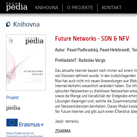
KNIHOVNA
O PROJEKTE
KONTAKT
Knihovna
Future Networks - SDN & NFV
Autor: Pavol Podhradský, Pavol Helebrandt, T
Prekladateľ: Radoslav Vargic
Das aktuelle Internet basiert noch immer auf einem I
von Diensten definiert wurde. In den zurückliegend
Man hat auch nicht mit neuen Anwendungen wie Web, V
Internet-Verkehrs wesentlich verändert haben. Die Infr
optischen Netzwerken zu drahtlosen Netzwerken entw
sowie die Menge und Variabilität der Endgeräte erford
Projekt
Lösungen diejenigen sind, welche die Zusammenschalt
von Netzwerkdiensten beinhalten. Dieses Modul konzen
für Future Internet und gibt auch einen Überblick übe
Jazyk: nemecky
ZDARMA
Dieses Projekt wurde mit
Unterstützung der Europäischen