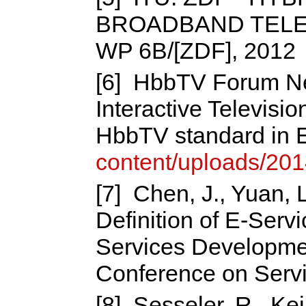
BROADBAND TELEV
WP 6B/[ZDF], 2012
[6] HbbTV Forum Ne
Interactive Televisio
HbbTV standard in 
content/uploads/20
[7] Chen, J., Yuan, 
Definition of E-Servi
Services Development
Conference on Servi
[8] Sesseler, R., Kei