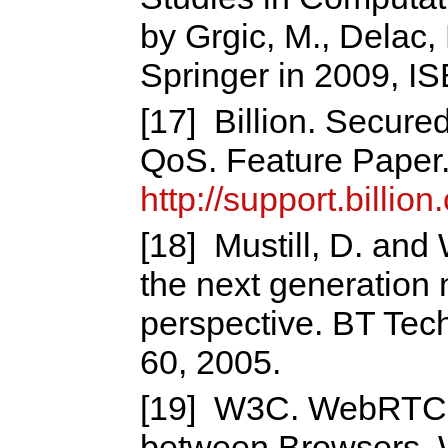
by Grgic, M., Delac,
Springer in 2009, I
[17] Billion. Secur
QoS. Feature Paper
http://support.bill
[18] Mustill, D. and 
the next generation 
perspective. BT Tech
60, 2005.
[19] W3C. WebRTC 
between Browsers. 