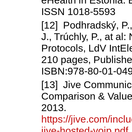
eHealth in Estonia.
ISSN 1018-5593
[12] Podhradský, P.,
J., Trúchly, P., at 
Protocols, LdV IntEl
210 pages, Publish
ISBN:978-80-01-049
[13] Jive Communica
Comparison & Value 
2013.
https://jive.com/in
jive-hosted-voip.pdf