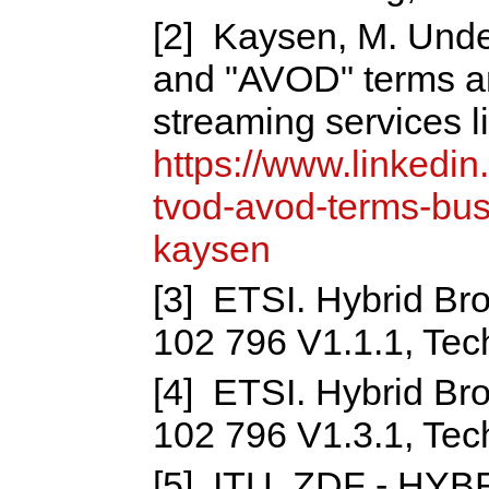
[2] Kaysen, M. Und
and "AVOD" terms a
streaming services li
https://www.linkedi
tvod-avod-terms-bu
kaysen
[3] ETSI. Hybrid B
102 796 V1.1.1, Tech
[4] ETSI. Hybrid B
102 796 V1.3.1, Tech
[5] ITU. ZDF - H