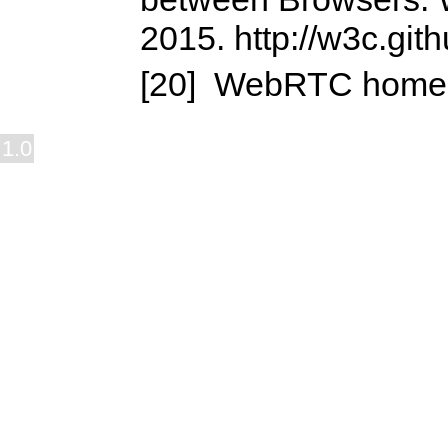
2015. http://w3c.gith
[20] WebRTC home
1.0