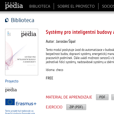
BIBLIOTECA
SOBRE EL PROYECTO
SOCIO
Biblioteca
Systémy pro inteligentní budovy
Autor: Jaroslav Šípal
Tento modul poskytuje úvod do automatizace v budovách
bezpečnost budov, dopravní systémy, energetický man
pracovních podmínek. Dále uvádí možnosti senzorů v b
jednotlivé řídicí systémy, nadstavbové systémy a sběrni
Idioma: checo
FREE
Proyecto
MATERIAL DE APRENDIZAJE
PDF
EJERCICIO
ZIP (PDF)
Tento projekt byl realizován za
finanční podpory Evropské unie.