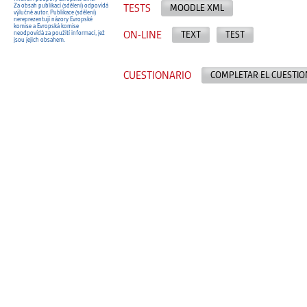
Za obsah publikací (sdělení) odpovídá
TESTS
MOODLE XML
výlučně autor. Publikace (sdělení)
nereprezentují názory Evropské
komise a Evropská komise
ON-LINE
TEXT
TEST
neodpovídá za použití informací, jež
jsou jejich obsahem.
CUESTIONARIO
COMPLETAR EL CUESTIO