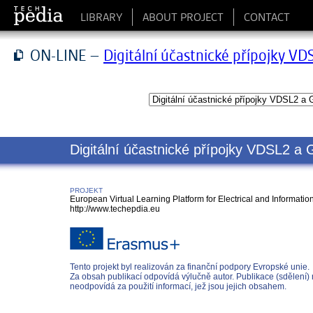
LIBRARY
ABOUT PROJECT
CONTACT
ON-LINE –
Digitální účastnické přípojky VD