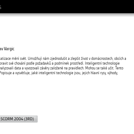
S
av Vargic
omatizace mění svět. Umožňují nám zjednodušit a zlepšit život v domácnostech, obcích a
ravit své chování podle požadavků a podmínek prostředí. Inteligentní technologie
analyzovali data a vyvozovali závěry založené na pravidlech. Mohou se také učit. Tento
pisuje a vysvětluje, jaké inteligentní technologie jsou, jejich hlavní rysy, výhody,
SCORM 2004 (3RD)