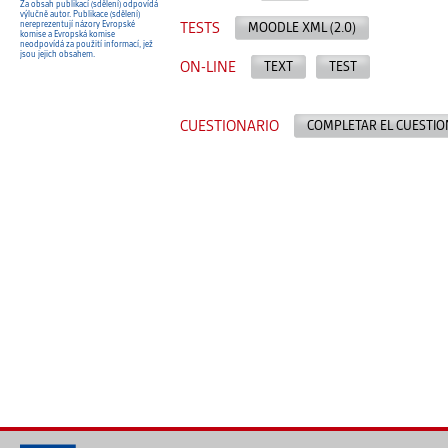
Za obsah publikací (sdělení) odpovídá
výlučně autor. Publikace (sdělení)
nereprezentují názory Evropské
TESTS
MOODLE XML (2.0)
komise a Evropská komise
neodpovídá za použití informací, jež
jsou jejich obsahem.
ON-LINE
TEXT
TEST
CUESTIONARIO
COMPLETAR EL CUESTIO