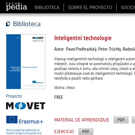
BIBLIOTECA
SOBRE EL PROYECTO
SOCIO
Biblioteca
Inteligentní technologie
Autor: Pavol Podhradský, Peter Trúchly, Radosl
Vzestup inteligentních technologií a inteligentní aut
městech. Jsou schopné se automaticky přizpůsobit a up
používají senzory k tomu, aby snímali stavy, získali a 
modul představuje úvod do inteligentních technologií. Po
nevýhody a použití nebo aplikace.
Idioma: checo
Proyecto
FREE
MATERIAL DE APRENDIZAJE
PDF
Tento projekt byl realizován za
EJERCICIO
PDF
finanční podpory Evropské unie.