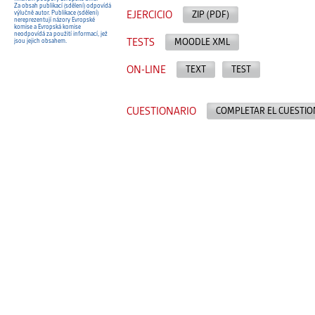
Za obsah publikací (sdělení) odpovídá
EJERCICIO
ZIP (PDF)
výlučně autor. Publikace (sdělení)
nereprezentují názory Evropské
komise a Evropská komise
neodpovídá za použití informací, jež
TESTS
MOODLE XML
jsou jejich obsahem.
ON-LINE
TEXT
TEST
CUESTIONARIO
COMPLETAR EL CUESTIO