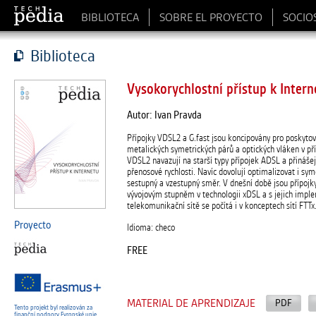
BIBLIOTECA
SOBRE EL PROYECTO
SOCIO
Biblioteca
Vysokorychlostní přístup k Intern
Autor: Ivan Pravda
Přípojky VDSL2 a G.fast jsou koncipovány pro poskytov
metalických symetrických párů a optických vláken v pří
VDSL2 navazují na starší typy přípojek ADSL a přináše
přenosové rychlosti. Navíc dovolují optimalizovat i sym
sestupný a vzestupný směr. V dnešní době jsou přípoj
vývojovým stupněm v technologii xDSL a s jejich impl
telekomunikační sítě se počítá i v konceptech sítí FTTx
Proyecto
Idioma: checo
FREE
MATERIAL DE APRENDIZAJE
PDF
Tento projekt byl realizován za
finanční podpory Evropské unie.