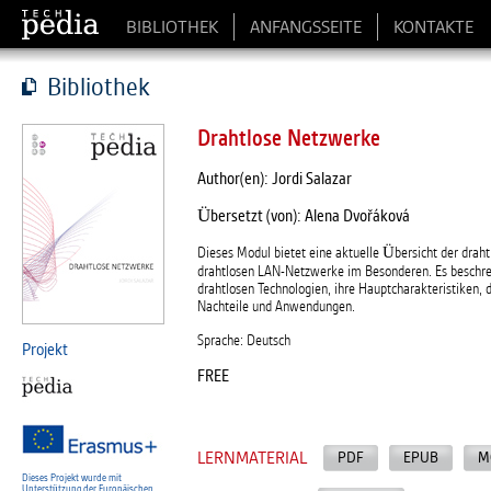
BIBLIOTHEK
ANFANGSSEITE
KONTAKTE
Bibliothek
Drahtlose Netzwerke
Author(en): Jordi Salazar
Übersetzt (von): Alena Dvořáková
Dieses Modul bietet eine aktuelle Übersicht der dra
drahtlosen LAN-Netzwerke im Besonderen. Es beschrei
drahtlosen Technologien, ihre Hauptcharakteristiken, 
Nachteile und Anwendungen.
Sprache: Deutsch
Projekt
FREE
LERNMATERIAL
PDF
EPUB
M
Dieses Projekt wurde mit
Unterstützung der Europäischen