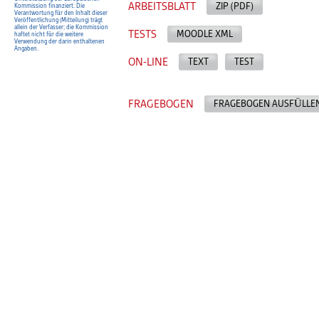
ARBEITSBLATT
ZIP (PDF)
Kommission finanziert. Die
Verantwortung für den Inhalt dieser
Veröffentlichung (Mitteilung) trägt
allein der Verfasser; die Kommission
TESTS
MOODLE XML
haftet nicht für die weitere
Verwendung der darin enthaltenen
Angaben.
ON-LINE
TEXT
TEST
FRAGEBOGEN
FRAGEBOGEN AUSFÜLLE