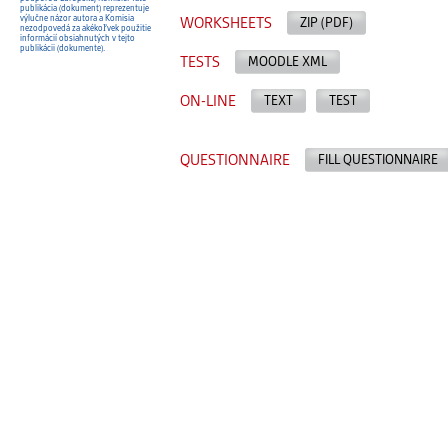
publikácia (dokument) reprezentuje
výlučne názor autora a Komisia
WORKSHEETS
ZIP (PDF)
nezodpovedá za akékoľvek použitie
informácií obsiahnutých v tejto
publikácii (dokumente).
TESTS
MOODLE XML
ON-LINE
TEXT
TEST
QUESTIONNAIRE
FILL QUESTIONNAIRE