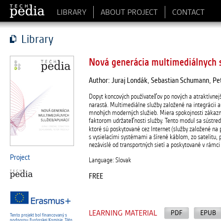
LIBRARY
ABOUT PROJECT
CONTACT
Library
Nová generácia multimediálnych s
Author: Juraj Londák, Sebastian Schumann, Pet
Dopyt koncových používateľov po nových a atraktívnejš
narastá. Multimediálne služby založené na integrácii
mnohých moderných služieb. Miera spokojnosti zákazn
faktorom udržateľnosti služby. Tento modul sa sústre
ktoré sú poskytované cez Internet (služby založené na 
s vysielacími systémami a šírené káblom, zo satelitu,
nezávislé od transportných sietí a poskytované v rámci 
Project
Language: Slovak
FREE
LEARNING MATERIAL
PDF
EPUB
Tento projekt bol financovaný s
podporou Európskej Komisie. Táto