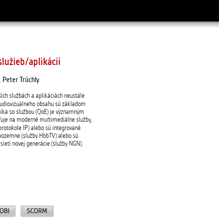
lužieb/aplikácií
 Peter Trúchly
ích službách a aplikáciách neustále
 audiovizuálneho obsahu sú základom
íka so službou (QoE) je významným
ďuje na moderné multimediálne služby,
protokole IP) alebo sú integrované
 pozemne (služby HbbTV) alebo sú
sietí novej generácie (služby NGN).
OBI
SCORM