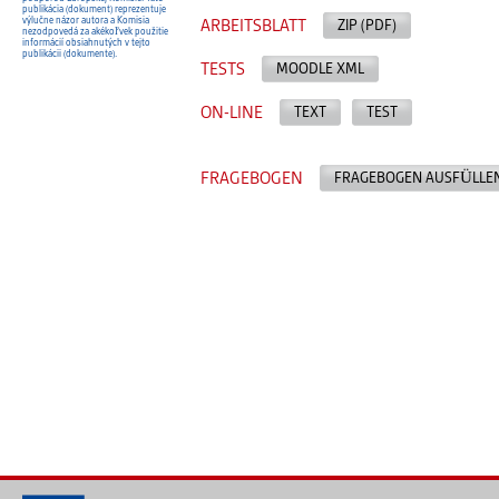
publikácia (dokument) reprezentuje
výlučne názor autora a Komisia
ARBEITSBLATT
ZIP (PDF)
nezodpovedá za akékoľvek použitie
informácií obsiahnutých v tejto
publikácii (dokumente).
TESTS
MOODLE XML
ON-LINE
TEXT
TEST
FRAGEBOGEN
FRAGEBOGEN AUSFÜLLE