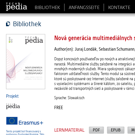
BIBLIOTHEK
ANFANGSSEITE
KONTAKTE
Bibliothek
Nová generácia multimediálnych s
Author(en): Juraj Londák, Sebastian Schumann,
Dopyt koncových používateľov po nových a atraktívnejš
narastá. Multimediálne služby založené na integrácii
mnohých moderných služieb. Miera spokojnosti zákazn
faktorom udržateľnosti služby. Tento modul sa sústre
ktoré sú poskytované cez Internet (služby založené na 
s vysielacími systémami a šírené káblom, zo satelitu,
nezávislé od transportných sietí a poskytované v rámci 
Projekt
Sprache: Slowakisch
FREE
LERNMATERIAL
PDF
EPUB
M
Tento projekt bol financovaný s
podporou Európskej Komisie. Táto