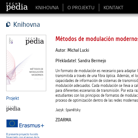
KNIHOVNA
O PROJEKTU
KONTAKT
Knihovna
Métodos de modulación moderno
Autor: Michal Lucki
Překladatel: Sandra Bermejo
Un formato de modulación es necesario para adaptar 
transmitida a través de una fibra óptica. Además, el log
capacidades de información de sistemas de transmisió
modulación adecuados. Cada modulación se lleva a ca
para diferentes escenarios de transmisión. Por esta raz
estudiantes con los principios de formatos de modulac
Projekt
proceso de optimización dentro de las redes modernas 
Jazyk: španělsky
ZDARMA
El presente proyecto ha sido
financiado con el apoyo de la