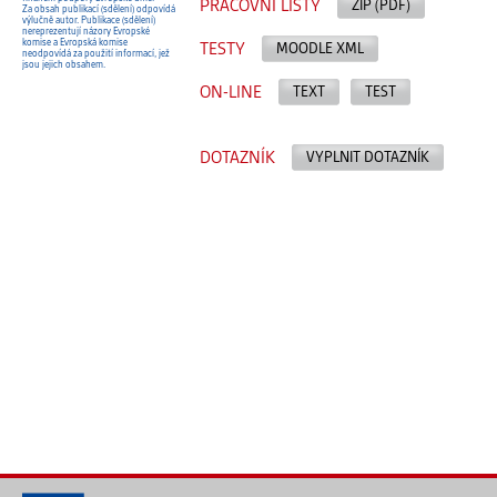
PRACOVNÍ LISTY
ZIP (PDF)
Za obsah publikací (sdělení) odpovídá
výlučně autor. Publikace (sdělení)
nereprezentují názory Evropské
komise a Evropská komise
TESTY
MOODLE XML
neodpovídá za použití informací, jež
jsou jejich obsahem.
ON-LINE
TEXT
TEST
DOTAZNÍK
VYPLNIT DOTAZNÍK