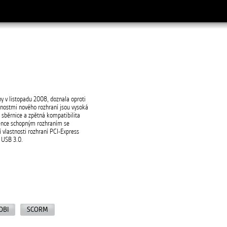
ny v listopadu 2008, doznala oproti
ednostmi nového rozhraní jsou vysoká
y sběrnice a zpětná kompatibilita
rence schopným rozhraním se
í vlastnosti rozhraní PCI-Express
m USB 3.0.
OBI
SCORM