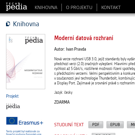
KNIHOVNA
O PROJEKTU
KONTAKT
Knihovna
Moderní datová rozhraní
Autor: Ivan Pravda
Nová verze rozhraní USB 3.0, jejíž standardy byly vydá
předchozí verzi (2.0) značných vylepšení. Hlavními př
rychlost až 5 Gbit/s, rozšířené možnosti řízení spotřeb
s předchozími verzemi. Velmi perspektivním a konku
v současnosti jeví technologie Thunderbolt, kombinujíc
a Display Port. Zajímavé je srovnání právě s rozhraní
Jazyk: česky
Projekt
ZDARMA
STUDIJNÍ TEXT
PDF
EPUB
M
Tento projekt byl realizován za
finanční podpory Evropské unie.