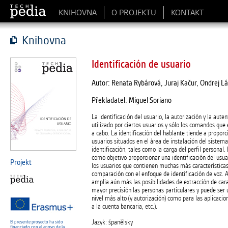
KNIHOVNA
O PROJEKTU
KONTAKT
Knihovna
Identificación de usuario
Autor: Renata Rybárová, Juraj Kačur, Ondrej Lá
Překladatel: Miguel Soriano
La identificación del usuario, la autorización y la aut
utilizado por ciertos usuarios y sólo los comandos qu
a cabo. La identificación del hablante tiende a proporci
usuarios situados en el área de instalación del sistem
identificación, tales como la carga del perfil personal.
como objetivo proporcionar una identificación del usua
Projekt
los usuarios que contienen muchas más característica
comparación con el enfoque de identificación de voz. 
amplía aún más las posibilidades de extracción de carac
mayor precisión las personas particulares y puede ser u
nivel más alto (y autorización) como para las aplicaci
a la cuenta bancaria, etc.).
Jazyk: španělsky
El presente proyecto ha sido
financiado con el apoyo de la