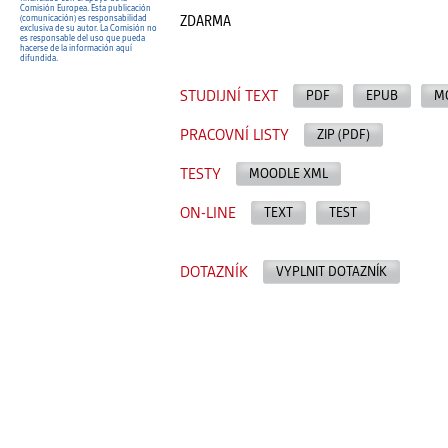
Comisión Europea. Esta publicación
ZDARMA
(comunicación) es responsabilidad
exclusiva de su autor. La Comisión no
es responsable del uso que pueda
hacerse de la información aquí
difundida.
STUDIJNÍ TEXT
PDF
EPUB
M
PRACOVNÍ LISTY
ZIP (PDF)
TESTY
MOODLE XML
ON-LINE
TEXT
TEST
DOTAZNÍK
VYPLNIT DOTAZNÍK