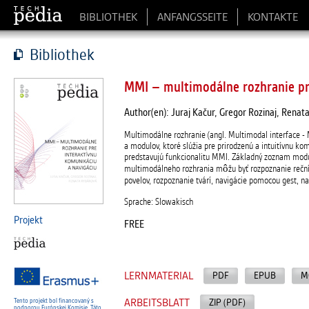
BIBLIOTHEK
ANFANGSSEITE
KONTAKTE
Bibliothek
MMI – multimodálne rozhranie pr
Author(en): Juraj Kačur, Gregor Rozinaj, Renat
Multimodálne rozhranie (angl. Multimodal interface -
a modulov, ktoré slúžia pre prirodzenú a intuitívnu 
predstavujú funkcionalitu MMI. Základný zoznam modu
multimodálneho rozhrania môžu byť rozpoznanie rečník
povelov, rozpoznanie tvárí, navigácie pomocou gest, na
Sprache: Slowakisch
Projekt
FREE
LERNMATERIAL
PDF
EPUB
M
ARBEITSBLATT
ZIP (PDF)
Tento projekt bol financovaný s
podporou Európskej Komisie. Táto