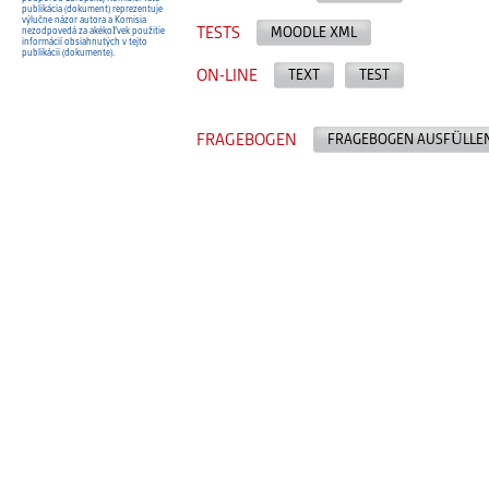
publikácia (dokument) reprezentuje
výlučne názor autora a Komisia
TESTS
MOODLE XML
nezodpovedá za akékoľvek použitie
informácií obsiahnutých v tejto
publikácii (dokumente).
ON-LINE
TEXT
TEST
FRAGEBOGEN
FRAGEBOGEN AUSFÜLLE