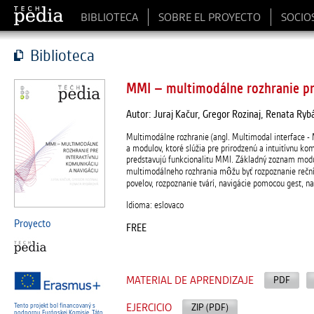
BIBLIOTECA
SOBRE EL PROYECTO
SOCIO
Biblioteca
MMI – multimodálne rozhranie pr
Autor: Juraj Kačur, Gregor Rozinaj, Renata Ryb
Multimodálne rozhranie (angl. Multimodal interface -
a modulov, ktoré slúžia pre prirodzenú a intuitívnu 
predstavujú funkcionalitu MMI. Základný zoznam modu
multimodálneho rozhrania môžu byť rozpoznanie rečník
povelov, rozpoznanie tvárí, navigácie pomocou gest, na
Idioma: eslovaco
Proyecto
FREE
MATERIAL DE APRENDIZAJE
PDF
EJERCICIO
ZIP (PDF)
Tento projekt bol financovaný s
podporou Európskej Komisie. Táto