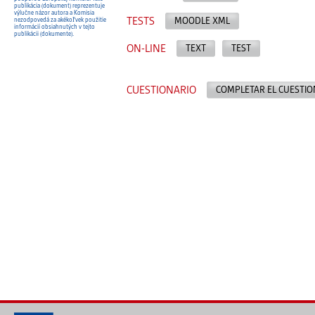
publikácia (dokument) reprezentuje
výlučne názor autora a Komisia
TESTS
MOODLE XML
nezodpovedá za akékoľvek použitie
informácií obsiahnutých v tejto
publikácii (dokumente).
ON-LINE
TEXT
TEST
CUESTIONARIO
COMPLETAR EL CUESTIO