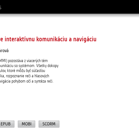
S
e interaktívnu komunikáciu a navigáciu
árová
 MMI) pozostáva z viacerých tém
komunikáciu so systémom. Všetky dokopy
lov, ktoré môžu byť súčasťou
a, rozpoznanie reči a hlasových
vigácia pohybom očí a syntéza reči.
EPUB
MOBI
SCORM